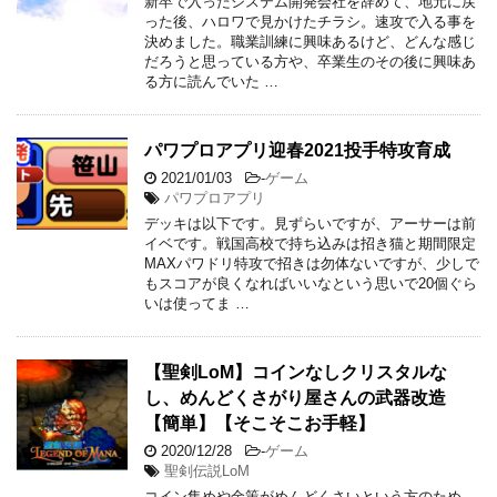
新卒で入ったシステム開発会社を辞めて、地元に戻
った後、ハロワで見かけたチラシ。速攻で入る事を
決めました。職業訓練に興味あるけど、どんな感じ
だろうと思っている方や、卒業生のその後に興味あ
る方に読んでいた …
パワプロアプリ迎春2021投手特攻育成
2021/01/03
-
ゲーム
パワプロアプリ
デッキは以下です。見ずらいですが、アーサーは前
イベです。戦国高校で持ち込みは招き猫と期間限定
MAXパワドリ特攻で招きは勿体ないですが、少しで
もスコアが良くなればいいなという思いで20個ぐら
いは使ってま …
【聖剣LoM】コインなしクリスタルな
し、めんどくさがり屋さんの武器改造
【簡単】【そこそこお手軽】
2020/12/28
-
ゲーム
聖剣伝説LoM
コイン集めや金策がめんどくさいという方のため