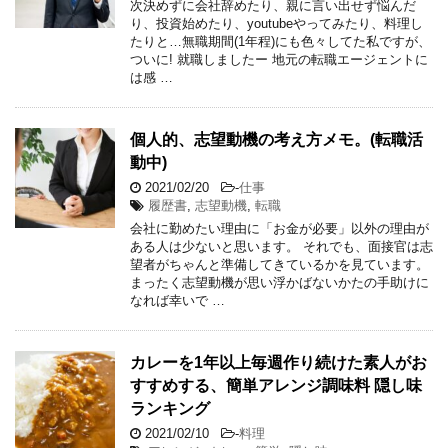
次決めずに会社辞めたり、親に言い出せず悩んだ
り、投資始めたり、youtubeやってみたり、料理し
たりと…無職期間(1年程)にも色々してた私ですが、
ついに! 就職しましたー 地元の転職エージェントに
は感 …
個人的、志望動機の考え方メモ。(転職活
動中)
2021/02/20
-
仕事
履歴書
,
志望動機
,
転職
会社に勤めたい理由に「お金が必要」以外の理由が
ある人は少ないと思います。 それでも、面接官は志
望者がちゃんと準備してきているかを見ています。
まったく志望動機が思い浮かばないかたの手助けに
なれば幸いで …
カレーを1年以上毎週作り続けた素人がお
すすめする、簡単アレンジ調味料 隠し味
ランキング
2021/02/10
-
料理