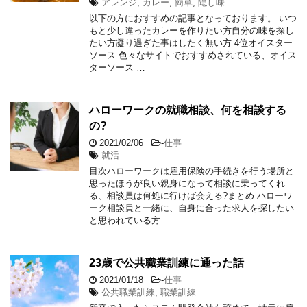
アレンジ
,
カレー
,
簡単
,
隠し味
以下の方におすすめの記事となっております。 いつ
もと少し違ったカレーを作りたい方自分の味を探し
たい方凝り過ぎた事はしたく無い方 4位オイスター
ソース 色々なサイトでおすすめされている、オイス
ターソース …
ハローワークの就職相談、何を相談する
の?
2021/02/06
-
仕事
就活
目次ハローワークは雇用保険の手続きを行う場所と
思ったほうが良い親身になって相談に乗ってくれ
る、相談員は何処に行けば会える?まとめ ハローワ
ーク相談員と一緒に、自身に合った求人を探したい
と思われている方 …
23歳で公共職業訓練に通った話
2021/01/18
-
仕事
公共職業訓練
,
職業訓練