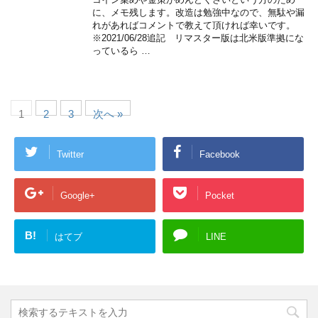
に、メモ残します。改造は勉強中なので、無駄や漏
れがあればコメントで教えて頂ければ幸いです。
※2021/06/28追記 リマスター版は北米版準拠にな
っているら …
1
2
3
次へ »
Twitter
Facebook
Google+
Pocket
B!
はてブ
LINE