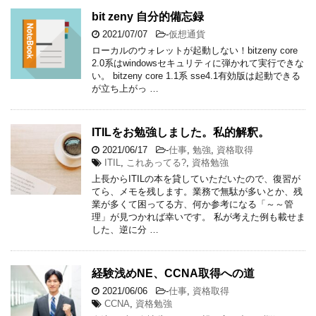
bit zeny 自分的備忘録
2021/07/07
-
仮想通貨
ローカルのウォレットが起動しない！bitzeny core
2.0系はwindowsセキュリティに弾かれて実行できな
い。 bitzeny core 1.1系 sse4.1有効版は起動できる
が立ち上がっ …
ITILをお勉強しました。私的解釈。
2021/06/17
-
仕事
,
勉強
,
資格取得
ITIL
,
これあってる?
,
資格勉強
上長からITILの本を貸していただいたので、復習が
てら、メモを残します。業務で無駄が多いとか、残
業が多くて困ってる方、何か参考になる「～～管
理」が見つかれば幸いです。 私が考えた例も載せま
した、逆に分 …
経験浅めNE、CCNA取得への道
2021/06/06
-
仕事
,
資格取得
CCNA
,
資格勉強