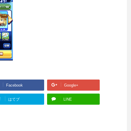
Facebook
Google+
!
はてブ
LINE