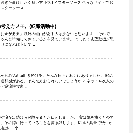
過ぎた事はしたく無い方 4位オイスターソース 色々なサイトでお
スターソース …
考え方メモ。(転職活動中)
お金が必要」以外の理由がある人は少ないと思います。 それで
ゃんと準備してきているかを見ています。 まったく志望動機が思
けになれば幸いで …
を飲み込むor吐き続ける。そんな日々が私にはありました。 喉の
違和感がある、そんな方おられないでしょうか？ ネットや友人の
・逆流性食道 …
や痰が出続ける経験がるとお伝えしました。 実は気を抜くと今で
す。その際に行っていることを書き残します。症状の具合で幾つか
の強さ 小 → …