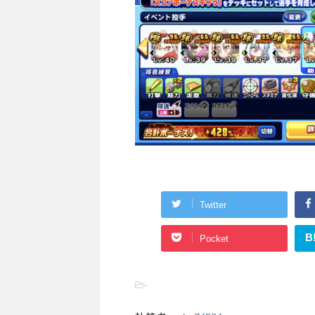
Twitter
B
Pocket
-