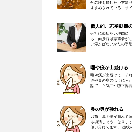
分の味を探したい方凝り
すすめされている、オイ
個人的、志望動機の
会社に勤めたい理由に「
も、面接官は志望者がち
い浮かばないかたの手助
唾や痰が出続ける
唾や痰が出続けて、それ
奥や鼻の奥のほうに何か
話で、呑気症や嚥下障害
鼻の奥が腫れる
以前、鼻の奥が腫れて唾
も復活しそうになりま
使い分けてます。 症状